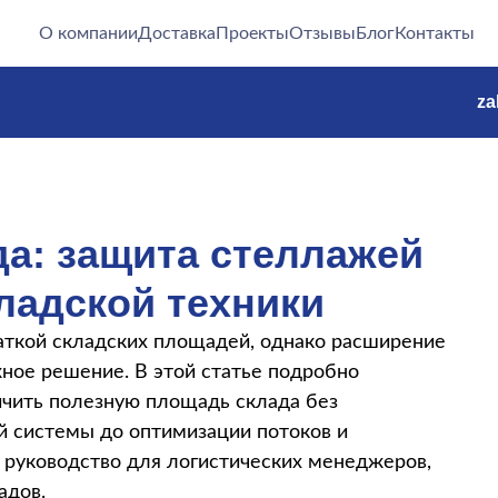
О компании
Доставка
Проекты
Отзывы
Блог
Контакты
za
да: защита стеллажей
ладской техники
аткой складских площадей, однако расширение
ное решение. В этой статье подробно
ичить полезную площадь склада без
й системы до оптимизации потоков и
 руководство для логистических менеджеров,
адов.