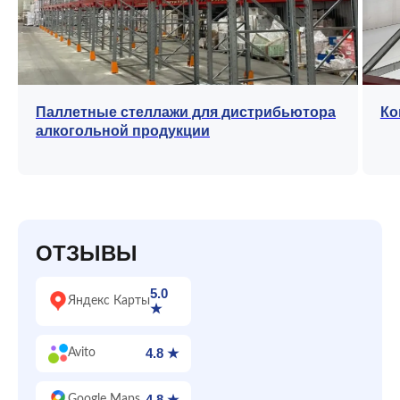
Паллетные стеллажи для дистрибьютора
Ко
алкогольной продукции
ОТЗЫВЫ
5.0
Яндекс Карты
★
4.8 ★
Avito
4.8 ★
Google Maps