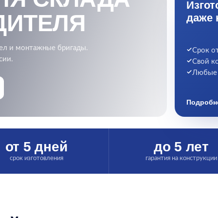
Изгот
ДИТЕЛЯ
даже 
ел и монтажные бригады.
Срок о
сии.
Свой к
Любые 
Подробн
от 5 дней
до 5 лет
срок изготовления
гарантия на конструкции