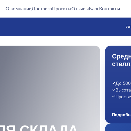
О компании
Доставка
Проекты
Отзывы
Блог
Контакты
za
Средн
стелл
До 500 
Высота
Простая
Подробн
ЛЯ СКЛАДА