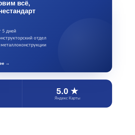
овим всё,
нестандарт
т 5 дней
онструкторский отдел
металлоконструкции
ее →
5.0 ★
Яндекс Карты