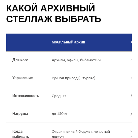
КАКОЙ АРХИВНЫЙ
СТЕЛЛАЖ ВЫБРАТЬ
Мобильный архив
Арх
Для кого
Архивы, офисы, библиотеки
Скл
Управление
Ручной привод (штурвал)
Кноп
Интенсивность
Средняя
Выс
Нагрузка
до 150 кг
до 8
Когда
Ограниченный бюджет, нечастый
Час
выбирать
доступ
пер