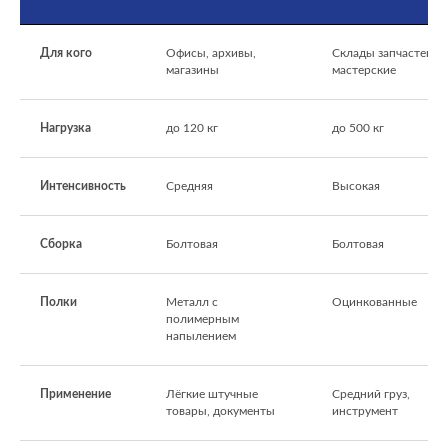
Для кого
Офисы, архивы,
Склады запчастей,
магазины
мастерские
Нагрузка
до 120 кг
до 500 кг
Интенсивность
Средняя
Высокая
Сборка
Болтовая
Болтовая
Полки
Металл с
Оцинкованные
полимерным
напылением
Применение
Лёгкие штучные
Средний груз,
товары, документы
инструмент