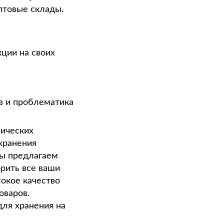
птовые склады.
кции на своих
в и проблематика
лических
хранения
Мы предлагаем
рить все ваши
сокое качество
оваров.
ля хранения на