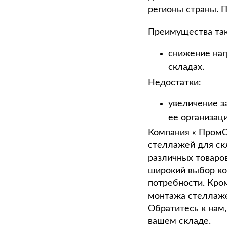
регионы страны. П
Преимущества так
снижение наг
складах.
Недостатки:
увеличение з
ее организаци
Компания « ПромС
стеллажей для ск
различных товаро
широкий выбор ко
потребности. Кром
монтажа стеллаже
Обратитесь к нам
вашем складе.