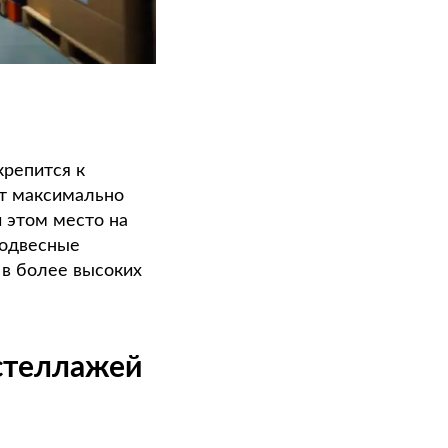
крепится к
ют максимально
 этом место на
подвесные
 в более высоких
стеллажей