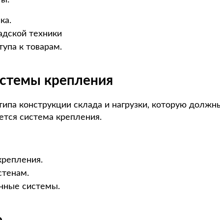
ка.
адской техники
тупа к товарам.
истемы крепления
 типа конструкции склада и нагрузки, которую долж
ется система крепления.
репления.
стенам.
нные системы.
е