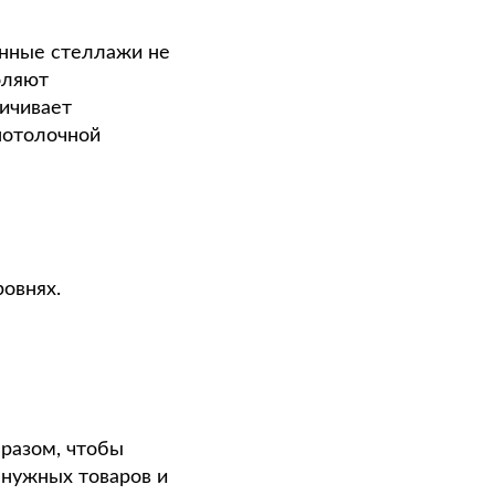
онные стеллажи не
оляют
личивает
потолочной
овнях.
разом, чтобы
 нужных товаров и