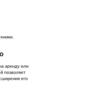
хники.
о
на аренду или
й позволяет
сширения его