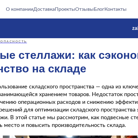
О компании
Доставка
Проекты
Отзывы
Блог
Контакты
za
ЗОПАСНОСТЬ
ые стеллажи: как сэкон
нство на складе
льзование складского пространства — одна из ключ
занимающейся хранением товаров. Недостаток прос
ичению операционных расходов и снижению эффекти
решений для оптимизации складского пространства
жи. В этой статье мы рассмотрим, как подвесные с
ь место и повысить производительность склада.