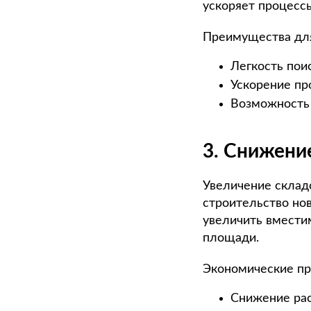
ускоряет процессы
Преимущества для
Легкость поис
Ускорение про
Возможность 
3. Снижение
Увеличение склад
строительство но
увеличить вмести
площади.
Экономические п
Снижение рас