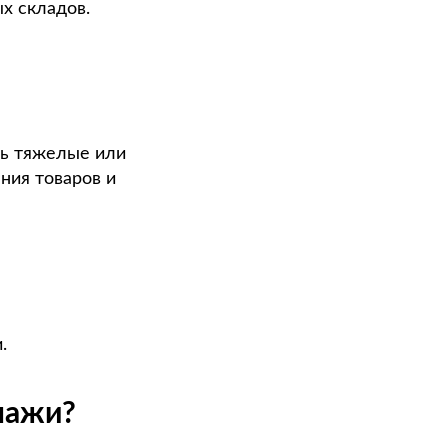
х складов.
ть тяжелые или
ния товаров и
.
лажи?