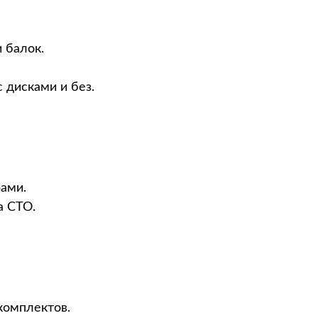
 балок.
 дисками и без.
рами.
а СТО.
комплектов.