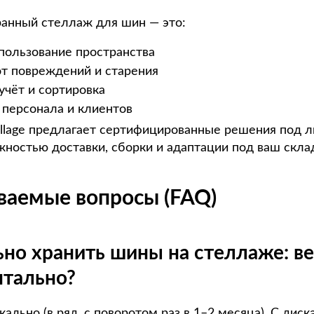
анный стеллаж для шин — это:
пользование пространства
т повреждений и старения
чёт и сортировка
 персонала и клиентов
llage предлагает сертифицированные решения под
жностью доставки, сборки и адаптации под ваш скла
ваемые вопросы (FAQ)
ьно хранить шины на стеллаже: в
нтально?
кально (в ряд, с поворотом раз в 1–2 месяца). С диск