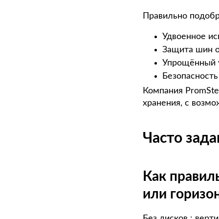
Правильно подобр
Удвоенное ис
Защита шин о
Упрощённый у
Безопасность
Компания PromSte
хранения, с возмо
Часто зада
Как правил
или горизо
Без дисков : верти