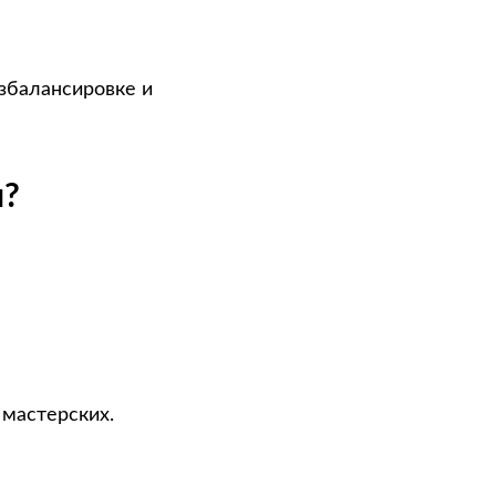
азбалансировке и
н?
 мастерских.