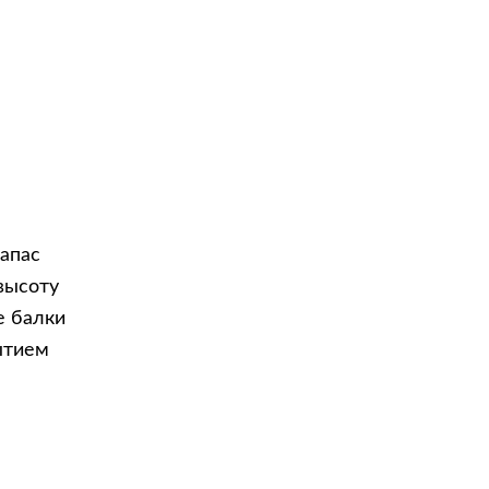
запас
высоту
е балки
ытием