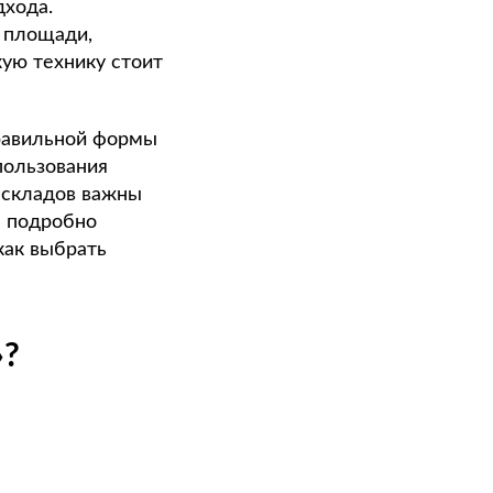
дхода.
 площади,
кую технику стоит
равильной формы
пользования
 складов важны
е подробно
как выбрать
»?