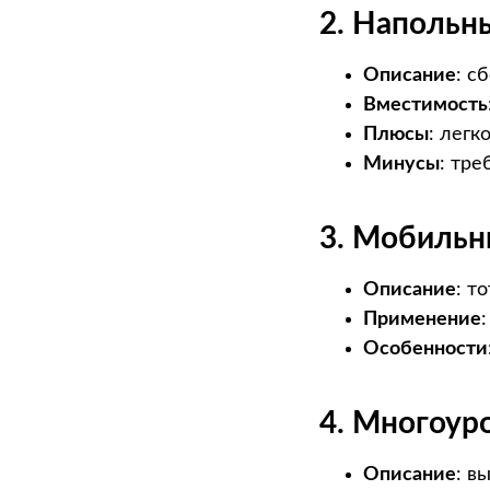
2. Напольн
Описание
: с
Вместимость
Плюсы
: легк
Минусы
: тр
3. Мобильн
Описание
: т
Применение
Особенности
4. Многоур
Описание
: в