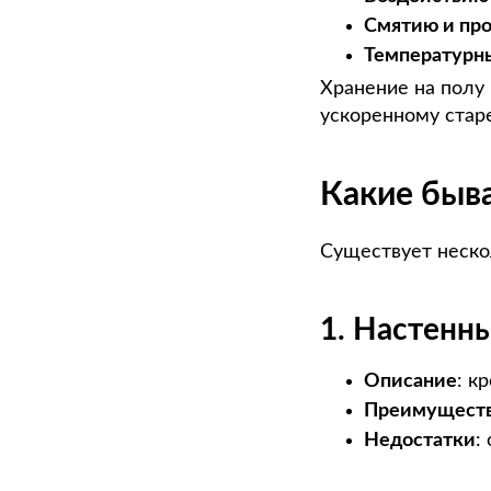
Смятию и пр
Температурн
Хранение на полу 
ускоренному стар
Какие быв
Существует неско
1. Настенн
Описание
: к
Преимущест
Недостатки
: