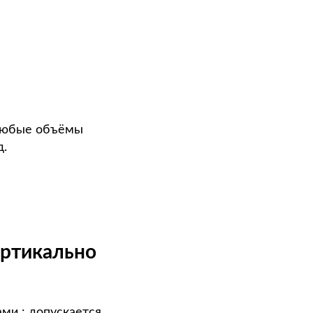
 любые объёмы
д.
ертикально
ами : допускается