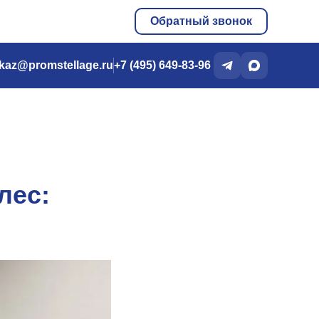
Обратный звонок
kaz@promstellage.ru
+7 (495) 649-83-96
лес: