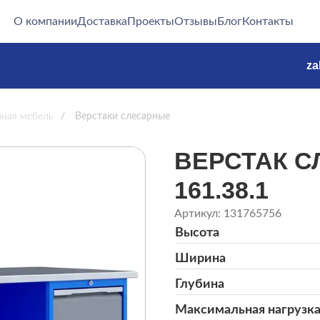
О компании
Доставка
Проекты
Отзывы
Блог
Контакты
za
нная мебель
/
Верстаки слесарные
ВЕРСТАК С
161.38.1
Артикул: 131765756
Высота
Ширина
Глубина
Максимальная нагрузк