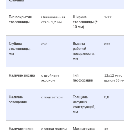
хранения
Тип покрытия
Оцинкованная
Ширина
1600
столешницы
сталь 1,2 мм
столешницы (±
10 мм)
Глубина
696
Высота
855
столешницы,
рабочей
мм
поверхности,
мм
Наличие экрана
с двойным
Тип
12х12 мм с
экраном
перфорации
шагом 38 мм
Наличие
c подсветкой
Толщина
0,8
освещения
несущих
конструкций,
мм
Наличие полок
с одной полкой
Max нагрузка
45