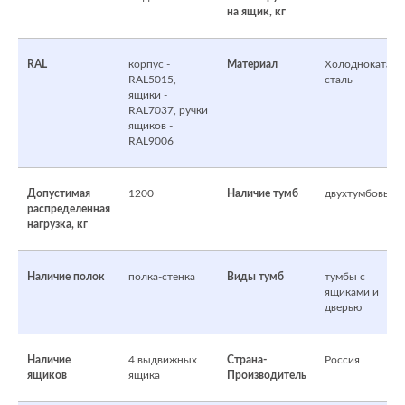
на ящик, кг
RAL
корпус -
Материал
Холоднокатана
RAL5015,
сталь
ящики -
RAL7037, ручки
ящиков -
RAL9006
Допустимая
1200
Наличие тумб
двухтумбовый
распределенная
нагрузка, кг
Наличие полок
полка-стенка
Виды тумб
тумбы с
ящиками и
дверью
Наличие
4 выдвижных
Страна-
Россия
ящиков
ящика
Производитель