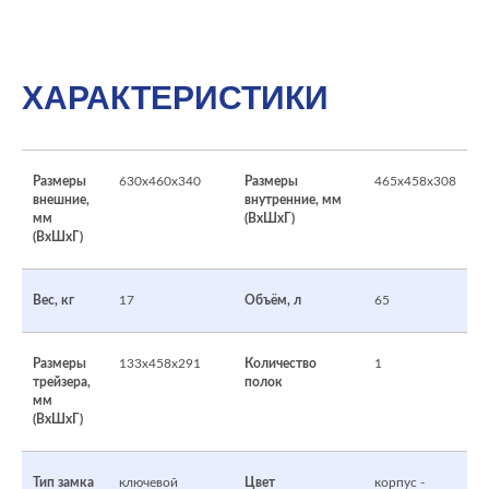
ХАРАКТЕРИСТИКИ
Размеры
630x460x340
Размеры
465x458x308
внешние,
внутренние, мм
мм
(ВхШхГ)
(ВхШхГ)
Вес, кг
17
Объём, л
65
Размеры
133x458x291
Количество
1
трейзера,
полок
мм
(ВхШхГ)
Тип замка
ключевой
Цвет
корпус -