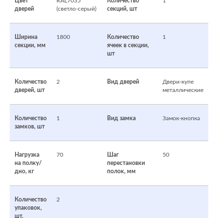
Цвет
RAL7035
Количество
1
дверей
(светло-серый)
секций, шт
Ширина
1800
Количество
1
секции, мм
ячеек в секции,
шт
Количество
2
Вид дверей
Двери-купе
дверей, шт
металлические
Количество
1
Вид замка
Замок-кнопка
замков, шт
Нагрузка
70
Шаг
50
на полку/
перестановки
дно, кг
полок, мм
Количество
2
упаковок,
шт.