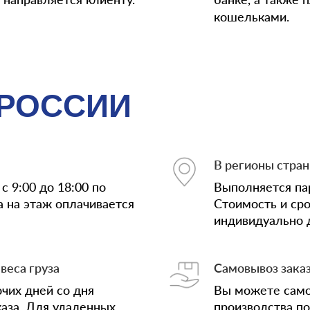
кошельками.
 РОССИИ
В регионы стра
с 9:00 до 18:00 по
Выполняется па
а на этаж оплачивается
Стоимость и ср
индивидуально д
веса груза
Самовывоз зака
очих дней со дня
Вы можете само
аза. Для удаленных
производства по 