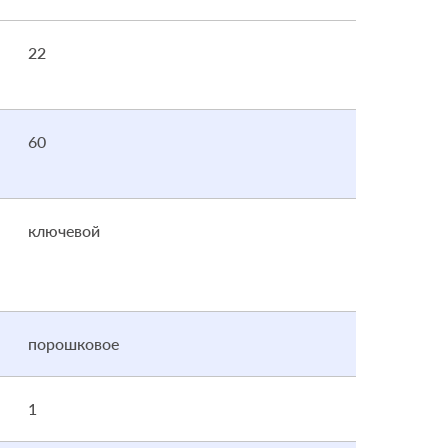
22
60
ключевой
порошковое
1