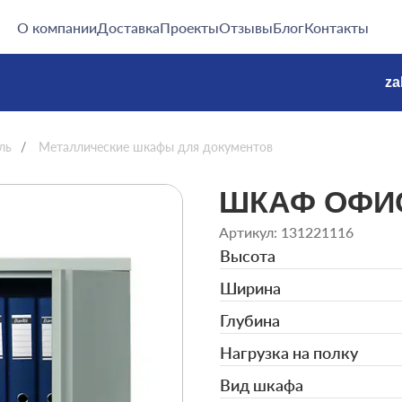
О компании
Доставка
Проекты
Отзывы
Блог
Контакты
za
ль
/
Металлические шкафы для документов
ШКАФ ОФИС
Артикул: 131221116
Высота
Ширина
Глубина
Нагрузка на полку
Вид шкафа