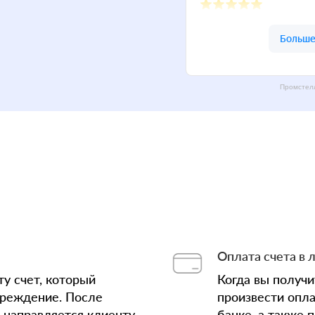
Промстелл
Оплата счета в 
у счет, который
Когда вы получ
чреждение. После
произвести опла
з направляется клиенту.
банке, а также