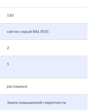
530
светло-серый RAL7035
2
1
распашные
Замок повышенной секретности