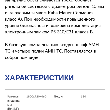
запирание обеспечивается трёхсторонней
ригельной системой с диаметром ригеля 15 мм
и ключевым замком Kaba Mauer (Германия,
класс A). При необходимости повышенного
уровня безопасности возможна комплектация
электронным замком PS 310/E31 класса B.
В базовую комплектацию входят: шкаф AMH
TC и четыре полки AMH TC. Поставляется в
собранном виде.
ХАРАКТЕРИСТИКИ
Размеры
1850x920x460
Вес, кг
134
внешние,
мм
(ВхШхГ)