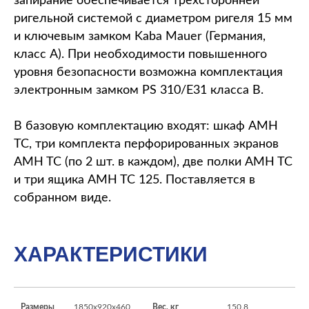
запирание обеспечивается трёхсторонней
ригельной системой с диаметром ригеля 15 мм
и ключевым замком Kaba Mauer (Германия,
класс A). При необходимости повышенного
уровня безопасности возможна комплектация
электронным замком PS 310/E31 класса B.
В базовую комплектацию входят: шкаф AMH
TC, три комплекта перфорированных экранов
AMH TC (по 2 шт. в каждом), две полки AMH TC
и три ящика AMH TC 125. Поставляется в
собранном виде.
ХАРАКТЕРИСТИКИ
Размеры
1850x920x460
Вес, кг
150.8