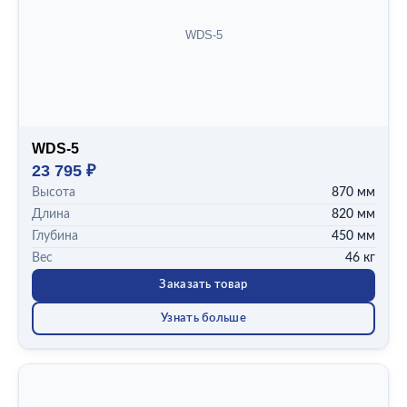
500 мм
WDS-5
845 мм
870 мм
ДЛИНА
746 мм
810 мм
WDS-5
820 мм
23 795 ₽
ГЛУБИНА
Высота
870 мм
22 мм
Длина
820 мм
450 мм
Глубина
450 мм
Вес
46 кг
ВЕС
Заказать товар
24 кг
3,4 кг
Узнать больше
46 кг
49 кг