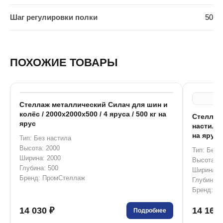
Шаг регулировки полки
50
ПОХОЖИЕ ТОВАРЫ
Стеллаж металлический Силач для шин и
колёс / 2000x2000x500 / 4 яруса / 500 кг на
Стеллаж
ярус
настила 
на ярус
Тип: Без настила
Высота: 2000
Тип: Без 
Ширина: 2000
Высота: 2
Глубина: 500
Ширина: 
Бренд: ПромСтеллаж
Глубина: 
Бренд: П
14 030 ₽
14 160 
Подробнее