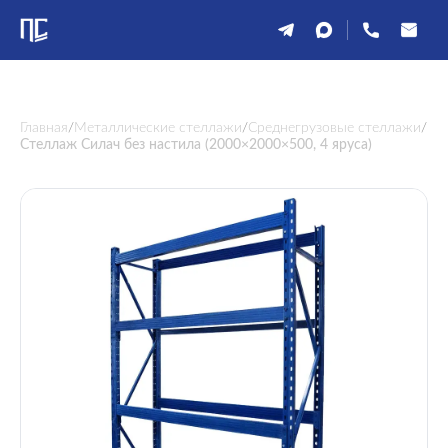
Главная
/
Металлические стеллажи
/
Среднегрузовые стеллажи
/
Стеллаж Силач без настила (2000×2000×500, 4 яруса)