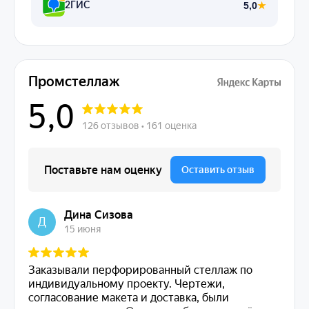
5,0
★
2ГИС