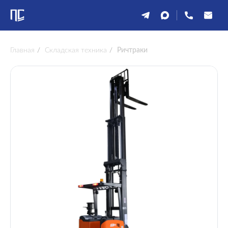
Главная
/
Складская техника
/
Ричтраки