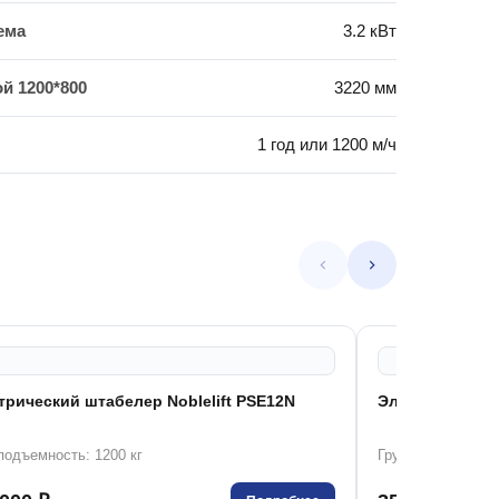
ема
3.2 кВт
й 1200*800
3220 мм
1 год или 1200 м/ч
трический штабелер Noblelift PSE12N
Электрический 
подъемность: 1200 кг
Грузоподъемность