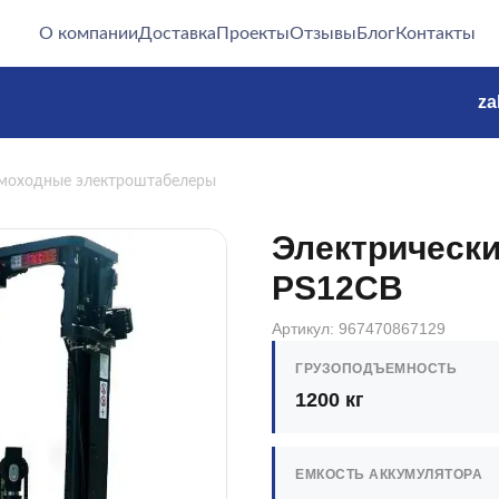
О компании
Доставка
Проекты
Отзывы
Блог
Контакты
za
моходные электроштабелеры
Электрически
PS12CB
Артикул: 967470867129
ГРУЗОПОДЪЕМНОСТЬ
1200 кг
ЕМКОСТЬ АККУМУЛЯТОРА