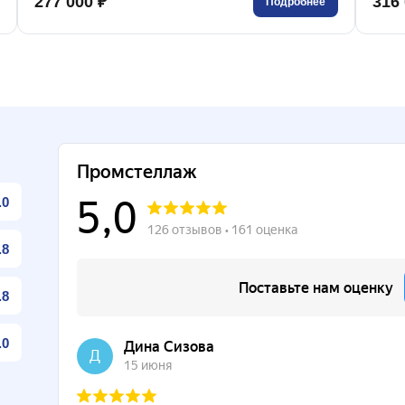
277 000 ₽
316 
Подробнее
.0
.8
.8
.0