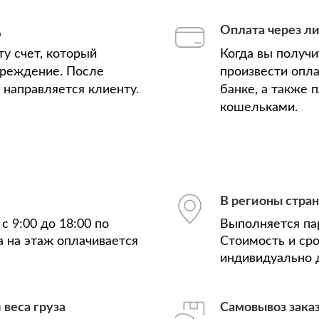
д
Оплата через л
у счет, который
Когда вы получ
чреждение. После
произвести опла
з направляется клиенту.
банке, а также
кошельками.
В регионы стра
с 9:00 до 18:00 по
Выполняется па
а на этаж оплачивается
Стоимость и ср
индивидуально д
 веса груза
Самовывоз зака