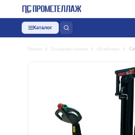
Каталог
Главная
/
Складская техника
/
Штабелеры
/
Са