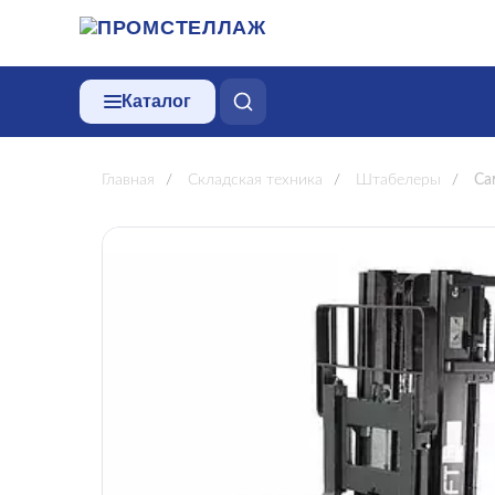
Каталог
Главная
/
Складская техника
/
Штабелеры
/
Са