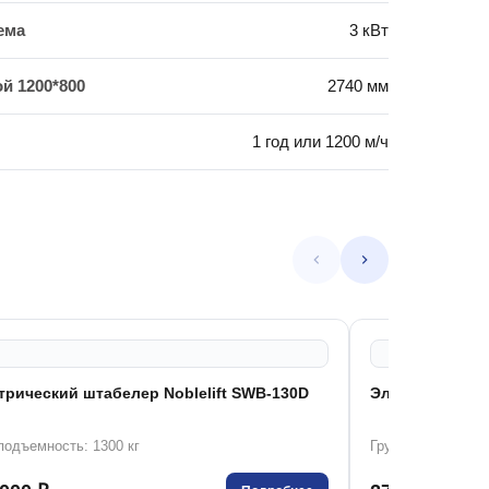
ема
3 кВт
й 1200*800
2740 мм
1 год или 1200 м/ч
трический штабелер Noblelift SWB-130D
Электрический 
подъемность: 1300 кг
Грузоподъемность