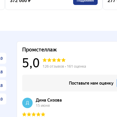
372 000 ₽
277 
Подробнее
.0
.8
.8
.0