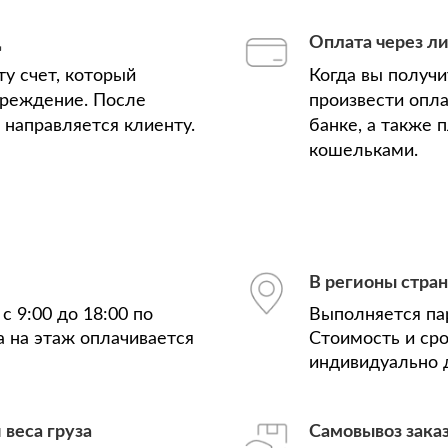
д
Оплата через л
у счет, который
Когда вы получ
чреждение. После
произвести опла
з направляется клиенту.
банке, а также
кошельками.
В регионы стра
с 9:00 до 18:00 по
Выполняется па
а на этаж оплачивается
Стоимость и ср
индивидуально д
 веса груза
Самовывоз зака