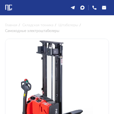
Главная
/
Складская техника
/
Штабелеры
/
Самоходные электроштабелеры