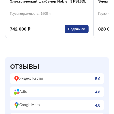
Электрический штабелер Noblelift PS16DL
Электрич
Грузоподъемность: 1600 кг
Грузоподъ
742 000 ₽
828 00
Подробнее
ОТЗЫВЫ
5.0
Яндекс Карты
4.8
Avito
4.8
Google Maps