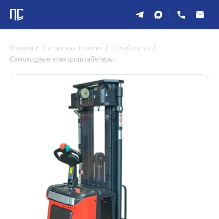
Главная
/
Складская техника
/
Штабелеры
/
Самоходные электроштабелеры