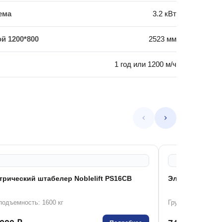
ема
3.2 кВт
й 1200*800
2523 мм
1 год или 1200 м/ч
трический штабелер Noblelift PS16CB
Электрический 
подъемность: 1600 кг
Грузоподъемность