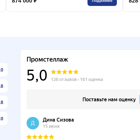
874 000 ₽
828 
Подробнее
.0
.8
.8
.0