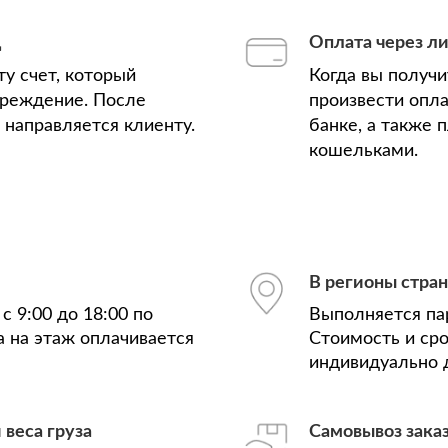
д
Оплата через л
у счет, который
Когда вы получ
чреждение. После
произвести опла
з направляется клиенту.
банке, а также
кошельками.
В регионы стра
с 9:00 до 18:00 по
Выполняется па
а на этаж оплачивается
Стоимость и ср
индивидуально д
 веса груза
Самовывоз зака