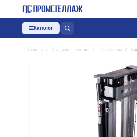
Каталог
Главная
/
Складская техника
/
Штабелеры
/
Са