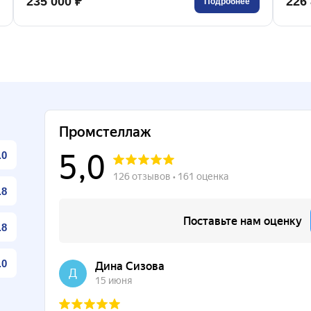
235 000 ₽
226 
Подробнее
.0
.8
.8
.0