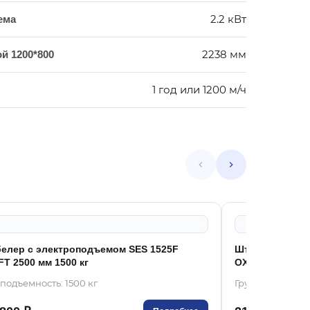
2.2 кВт
ема
2238 мм
й 1200*800
1 год или 1200 м/ч
елер с электроподъемом SES 1525F
Штабелер с эл
FT 2500 мм 1500 кг
OXLIFT 3000 мм
подъемность: 1500 кг
Грузоподъемност