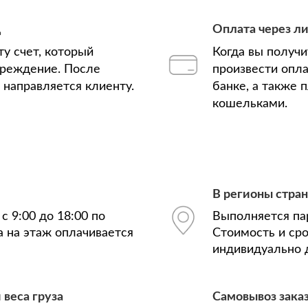
д
Оплата через л
у счет, который
Когда вы получ
чреждение. После
произвести опла
з направляется клиенту.
банке, а также
кошельками.
В регионы стра
с 9:00 до 18:00 по
Выполняется па
а на этаж оплачивается
Стоимость и ср
индивидуально д
 веса груза
Самовывоз зака