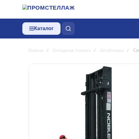
Каталог
Главная
/
Складская техника
/
Штабелеры
/
Са