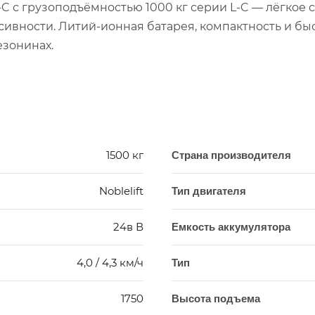
L-C с грузоподъёмностью 1000 кг серии L-C — лёгко
нсивности. Литий-ионная батарея, компактность и б
езонинах.
1500 кг
Страна производителя
Noblelift
Тип двигателя
24в В
Емкость аккумулятора
4,0 / 4,3 км/ч
Тип
1750
Высота подъема