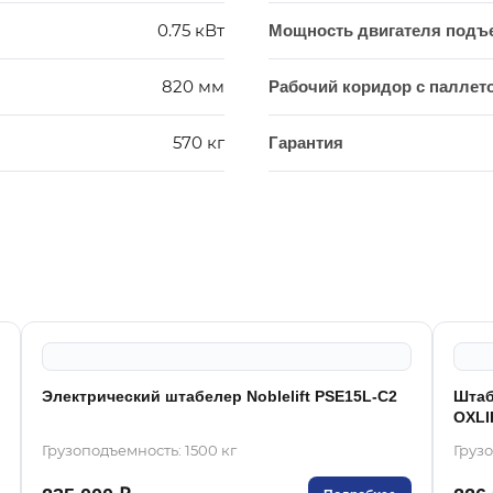
0.75 кВт
Мощность двигателя подъ
820 мм
Рабочий коридор с паллето
570 кг
Гарантия
Электрический штабелер Noblelift PSE15L-C2
Штаб
OXLI
Грузоподъемность: 1500 кг
Грузо