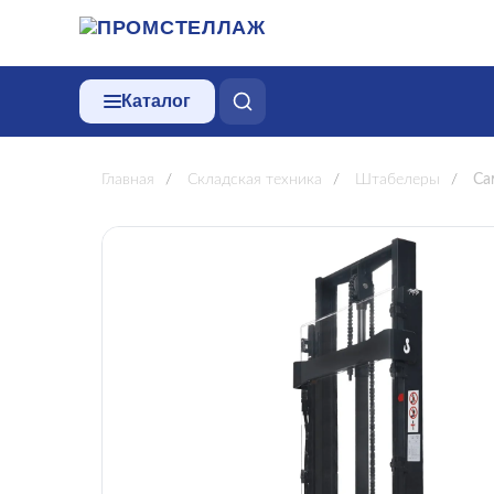
Каталог
Главная
/
Складская техника
/
Штабелеры
/
Са