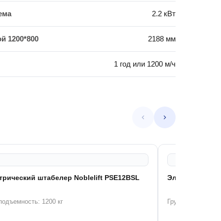
ема
2.2 кВт
й 1200*800
2188 мм
1 год или 1200 м/ч
трический штабелер Noblelift PSE12BSL
Электрический 
подъемность: 1200 кг
Грузоподъемность