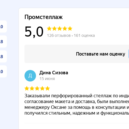
.0
.8
.8
.0