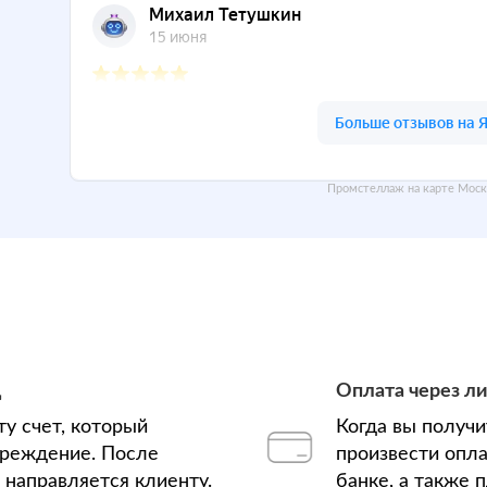
Промстеллаж на карте Моск
д
Оплата через л
у счет, который
Когда вы получ
чреждение. После
произвести опла
з направляется клиенту.
банке, а также