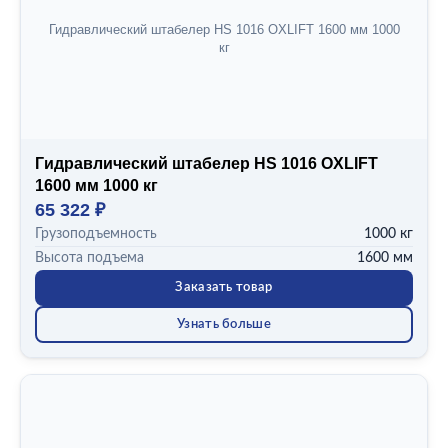
1000 кг
Гидравлический штабелер HS 1016 OXLIFT 1600 мм 1000
1200 кг
кг
1300 кг
1500 кг
1779 кг
Показать все (10)
Гидравлический штабелер HS 1016 OXLIFT
ВЫСОТА ПОДЪЕМА
1600 мм 1000 кг
1000 мм
65 322 ₽
1115 мм
Грузоподъемность
1000 кг
1400 мм
1415 мм
Высота подъема
1600 мм
1425 мм
Заказать товар
Показать все (18)
Узнать больше
СКОРОСТЬ
4,4/4,7 км/ч
4,5/4,7 км/ч
4.0/4.3 км/ч
4/4.4 км/ч
5,4/6 км/ч