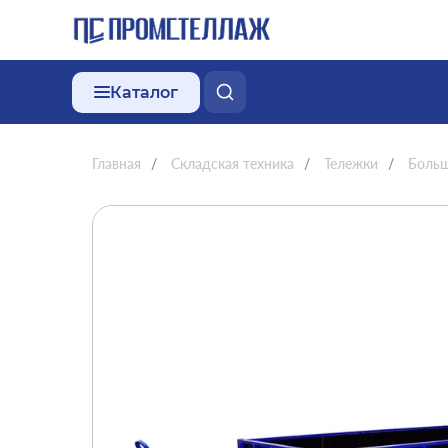
Каталог
Главная
/
Складская техника
/
Тележки
/
Больш