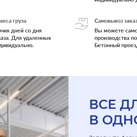
веса груза
Самовывоз зака
очих дней со дня
Вы можете само
аза. Для удаленных
производства по 
дивидуально.
Бетонный проезд
ВСЕ Д
В ОДН