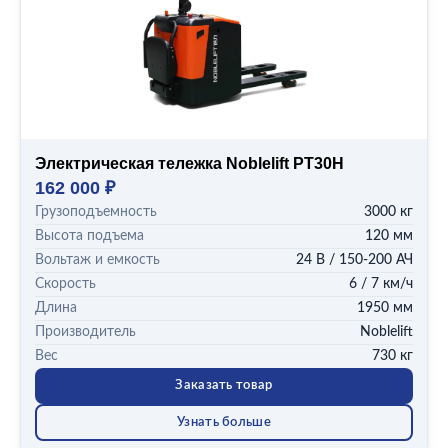
1200 кг
1500 кг
1600 кг
2000 кг
2500 кг
Показать все (6)
Электрическая тележка Noblelift PT30H
ВЫСОТА ПОДЪЕМА
162 000 ₽
115 мм
Грузоподъемность
3000 кг
120 мм
Высота подъема
120 мм
ВОЛЬТАЖ И ЕМКОСТЬ
Вольтаж и емкость
24 В / 150-200 АЧ
24 В / 15-36 АЧ
Скорость
6 / 7 км/ч
24 В / 150-200 АЧ
Длина
1950 мм
24 В / 165 АЧ
Производитель
Noblelift
24 В / 165-210 (Li-ion 150-200) АЧ
Вес
730 кг
24 В / 20 АЧ
Заказать товар
Показать все (10)
Узнать больше
СКОРОСТЬ