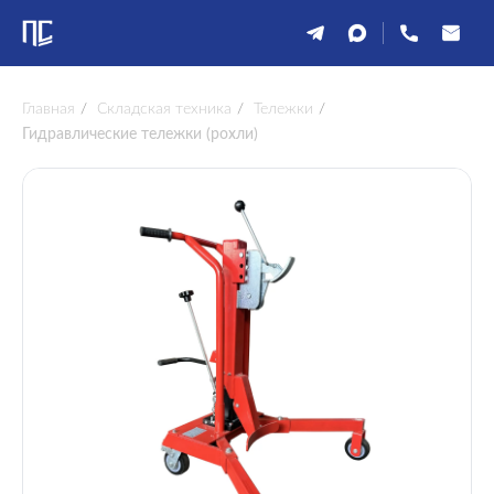
Главная
/
Складская техника
/
Тележки
/
Гидравлические тележки (рохли)