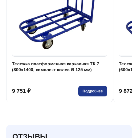
Тележка платформенная каркасная ТК 7
Тележка
(800x1400, комплект колес Ø 125 мм)
(600x120
9 751 ₽
9 872 ₽
Подробнее
ОТЗЫВЫ