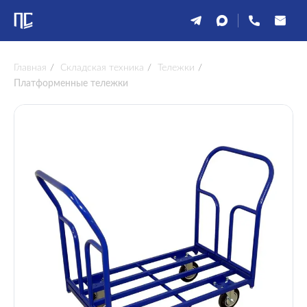
Главная
/
Складская техника
/
Тележки
/
Платформенные тележки