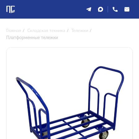
Главная
/
Складская техника
/
Тележки
/
Платформенные тележки