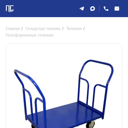
Главная
/
Складская техника
/
Тележки
/
Платформенные тележки