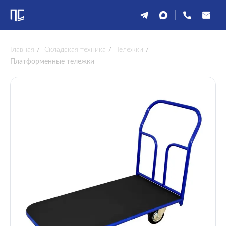
Главная
/
Складская техника
/
Тележки
/
Платформенные тележки