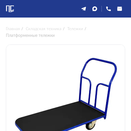
Главная
/
Складская техника
/
Тележки
/
Платформенные тележки