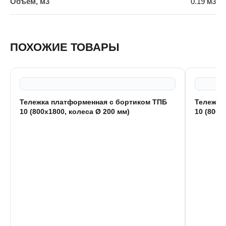
Объём, м3
0.19 м3
ПОХОЖИЕ ТОВАРЫ
Тележка платформенная с бортиком ТПБ
Тележка
10 (800x1800, колеса Ø 200 мм)
10 (800x