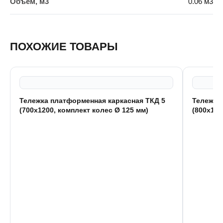
Объём, м3
0.06 м3
ПОХОЖИЕ ТОВАРЫ
Тележка платформенная каркасная ТКД 5
Тележка
(700x1200, комплект колес Ø 125 мм)
(800x120