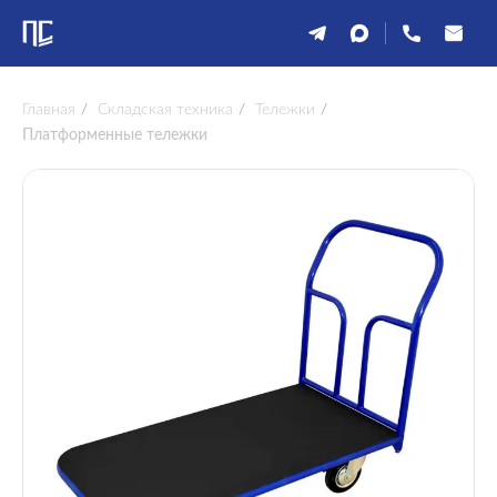
Главная
/
Складская техника
/
Тележки
/
Платформенные тележки