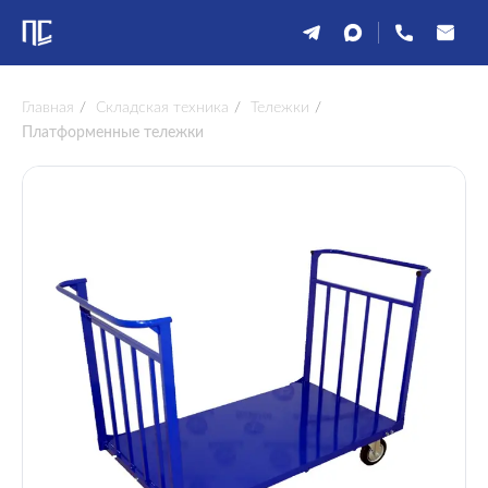
Главная
/
Складская техника
/
Тележки
/
Платформенные тележки