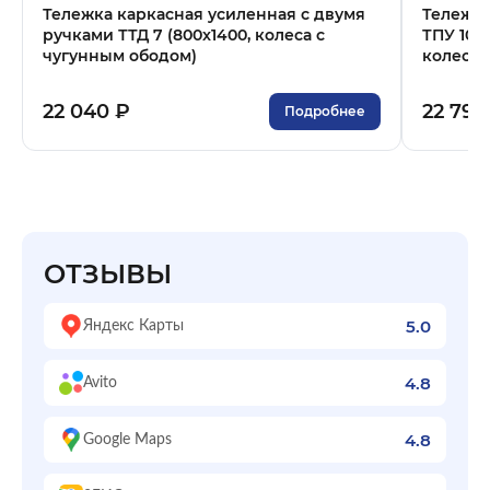
Тележка каркасная усиленная с двумя
Тележка
ручками ТТД 7 (800x1400, колеса с
ТПУ 10 
чугунным ободом)
колеса,
22 040 ₽
22 793
Подробнее
ОТЗЫВЫ
5.0
Яндекс Карты
4.8
Avito
4.8
Google Maps