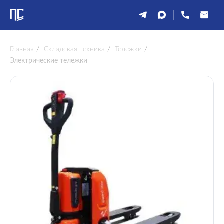
Главная
/
Складская техника
/
Тележки
/
Электрические тележки