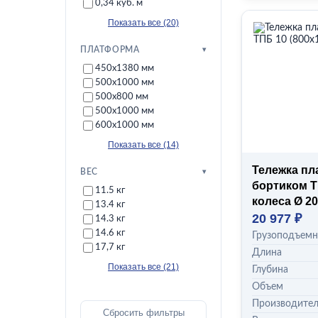
0,34 куб. м
Показать все (20)
ПЛАТФОРМА
450х1380 мм
500х1000 мм
500х800 мм
500x1000 мм
600х1000 мм
Показать все (14)
Тележка пл
ВЕС
бортиком Т
11.5 кг
колеса Ø 20
13.4 кг
20 977 ₽
14.3 кг
14.6 кг
Грузоподъемн
17,7 кг
Длина
Показать все (21)
Глубина
Объем
Производите
Сбросить фильтры