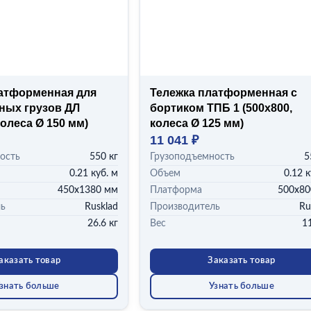
атформенная для
Тележка платформенная с
ных грузов ДЛ
бортиком ТПБ 1 (500x800,
колеса Ø 150 мм)
колеса Ø 125 мм)
11 041 ₽
ость
550 кг
Грузоподъемность
5
0.21 куб. м
Объем
0.12 к
450х1380 мм
Платформа
500х80
ль
Rusklad
Производитель
Ru
26.6 кг
Вес
11
аказать товар
Заказать товар
знать больше
Узнать больше