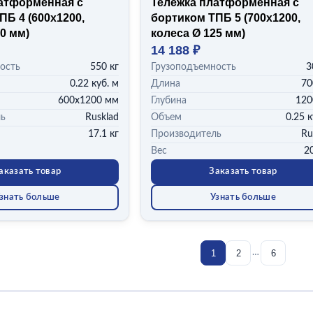
атформенная с
Тележка платформенная с
ПБ 4 (600x1200,
бортиком ТПБ 5 (700x1200,
0 мм)
колеса Ø 125 мм)
14 188 ₽
ость
550 кг
Грузоподъемность
3
0.22 куб. м
Длина
70
600х1200 мм
Глубина
120
ль
Rusklad
Объем
0.25 к
17.1 кг
Производитель
Ru
Вес
20
аказать товар
Заказать товар
знать больше
Узнать больше
1
2
6
…