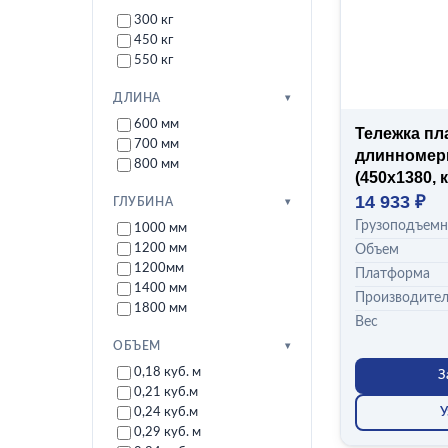
300 кг
450 кг
550 кг
ДЛИНА
600 мм
Тележка пл
700 мм
длинномер
800 мм
(450x1380, 
14 933 ₽
ГЛУБИНА
Грузоподъемн
1000 мм
1200 мм
Объем
1200мм
Платформа
1400 мм
Производите
1800 мм
Вес
ОБЪЕМ
0,18 куб. м
З
0,21 куб.м
У
0,24 куб.м
0,29 куб. м