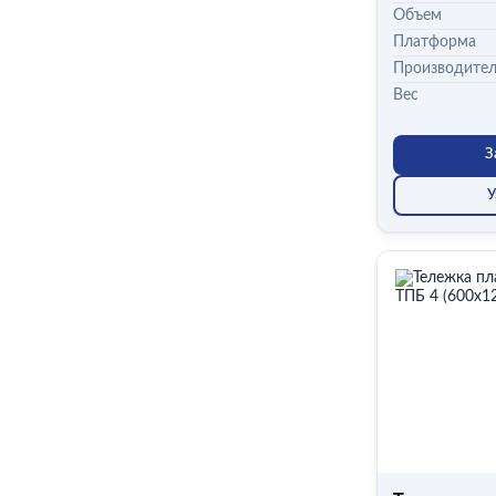
Объем
Платформа
Производите
Вес
З
У