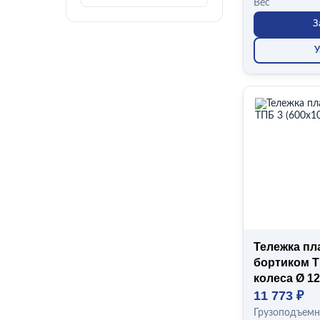
Вес
З
У
Тележка пл
бортиком Т
колеса Ø 12
11 773 ₽
Грузоподъемн