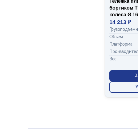
Тележка пл
бортиком Т
колеса Ø 16
14 213 ₽
Грузоподъемн
Объем
Платформа
Производите
Вес
З
У