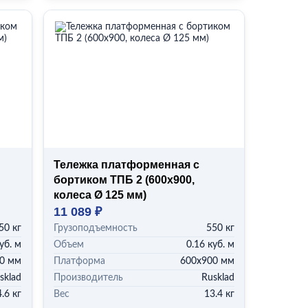
Тележка платформенная с
бортиком ТПБ 2 (600x900,
колеса Ø 125 мм)
11 089 ₽
50 кг
Грузоподъемность
550 кг
уб. м
Объем
0.16 куб. м
0 мм
Платформа
600х900 мм
sklad
Производитель
Rusklad
.6 кг
Вес
13.4 кг