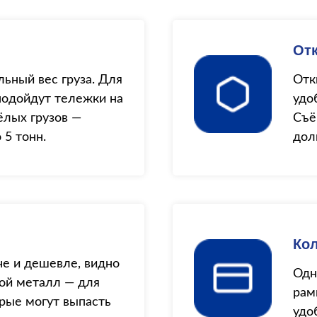
От
ьный вес груза. Для
Отк
подойдут тележки на
удо
ёлых грузов —
Съё
5 тонн.
дол
Ко
че и дешевле, видно
Одн
ой металл — для
рам
рые могут выпасть
удо